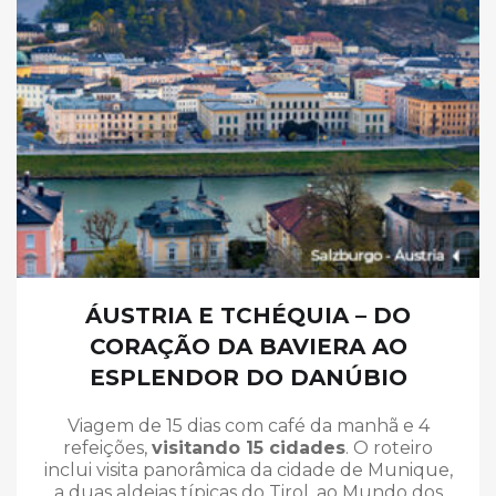
ÁUSTRIA E TCHÉQUIA – DO
CORAÇÃO DA BAVIERA AO
ESPLENDOR DO DANÚBIO
Viagem de 15 dias com café da manhã e 4
refeições,
visitando 15 cidades
. O roteiro
inclui visita panorâmica da cidade de Munique,
a duas aldeias típicas do Tirol, ao Mundo dos