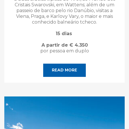
Cristais Swarovski, em Wattens; além de um
passeio de barco pelo rio Danúbio, visitas a
Viena, Praga, e Karlovy Vary, o maior e mais
conhecido balneário tcheco.
15 dias
A partir de € 4.350
por pessoa em duplo
READ MORE