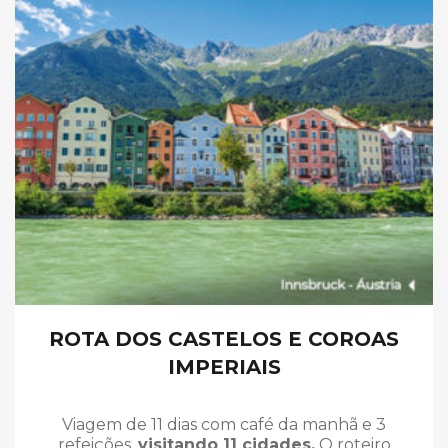
ROTA DOS CASTELOS E COROAS
IMPERIAIS
Viagem de 11 dias com café da manhã e 3
refeições,
visitando 11 cidades.
O roteiro