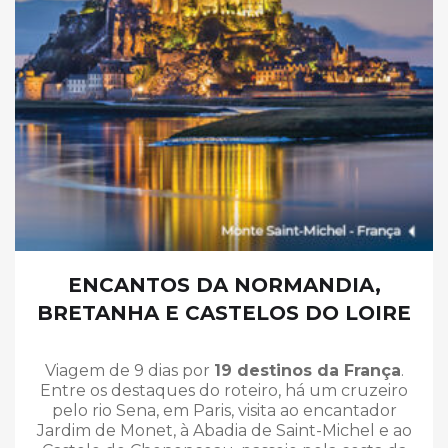
ENCANTOS DA NORMANDIA,
BRETANHA E CASTELOS DO LOIRE
Viagem de 9 dias por
19 destinos da França
.
Entre os destaques do roteiro, há um cruzeiro
pelo rio Sena, em Paris, visita ao encantador
Jardim de Monet, à Abadia de Saint-Michel e ao