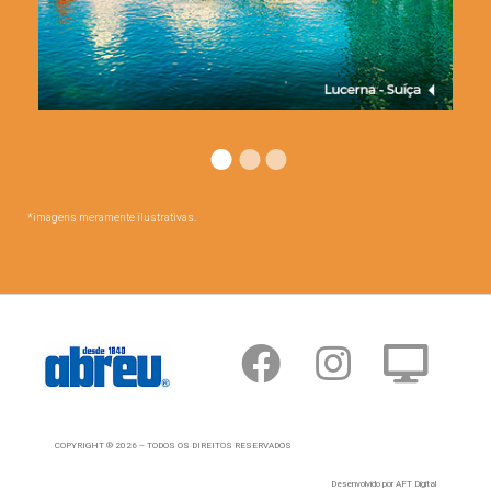
*imagens meramente ilustrativas.
COPYRIGHT ® 2026 – TODOS OS DIREITOS RESERVADOS
Desenvolvido por AFT Digital