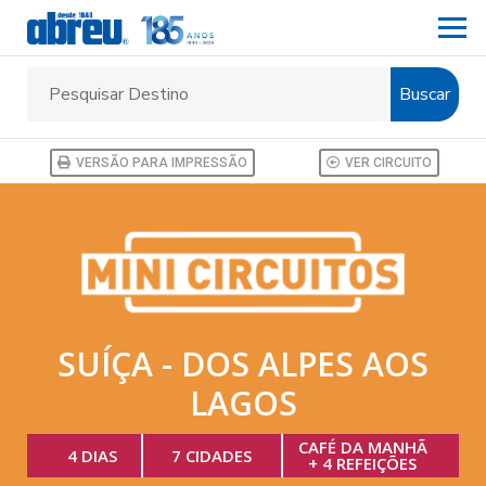
Buscar
VERSÃO PARA IMPRESSÃO
VER CIRCUITO
SUÍÇA - DOS ALPES AOS
LAGOS
CAFÉ DA MANHÃ
4 DIAS
7 CIDADES
+ 4 REFEIÇÕES