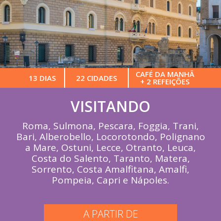
CAFÉ DA MANHÃ
13 DIAS
22 CIDADES
+ 2 REFEIÇÕES
VISITANDO
Roma, Sulmona, Pescara, Foggia, Trani,
Bari, Alberobello, Locorotondo, Polignano
a Mare, Ostuni, Lecce, Otranto, Leuca,
Costa do Salento, Taranto, Matera,
Sorrento, Costa Amalfitana, Amalfi,
Pompeia, Capri e Nápoles.
A PARTIR DE