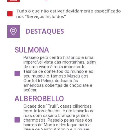
Tudo o que não estiver devidamente especificado
nos “Serviços Incluídos”
DESTAQUES
SULMONA
Passeio pelo centro histórico e uma
imperdível vista das montanhas, além
de uma visita à mais importante
fábrica de confeitos do mundo e ao
seu museu, o famoso Museu dos
Confetti Pelino, dedicado às
amêndoas cobertas de chocolate e
açúcar.
ALBEROBELLO
Cidade dos "Trulli", casas cilíndricas
com tetos cônicos, é um labirinto de
ruas com casario branco e jardins
charmosos. Passeio pelas ruas dos
bairros de Monti e destaque para a
Igreja de Santo Antônio e o museu